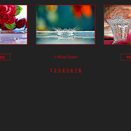
© Klaus Ender
1
2
3
4
5
6
7
8